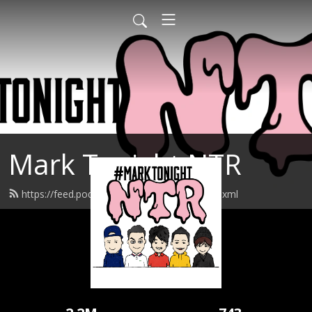
Mark Tonight NTR
https://feed.podbean.com/markkaijima/feed.xml