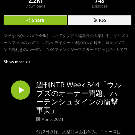
2.2M
743
Downloads
Episodes
Share
RSS
NBAを中心にバスケ全般についてダブドリ編集長の大柴壮平、グリズリ
ーズファンのカズマ、バスケライター・通訳の大西玲央、ロケッツファ
ンの右利きのハーデン、NBAファンタジーマスターのにゃおの5人でワイ
ワイ駄話するバスケポッドキャスト。
Show more >>
週刊NTR Week 344「ウル
ブズのオーナー問題、ハ
ーテンシュタインの衝撃
事実」
Apr 5, 2024
4月2日収録。大柴にゃおお休み。ニュースは